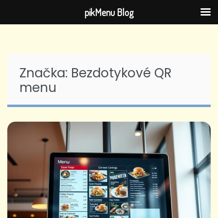
pikMenu Blog
Skip
to
content
Značka:
Bezdotykové QR
menu