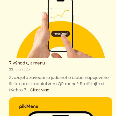
7 výhod QR menu
22. júla 2025
Zvažujete zavedenie jedálneho alebo nápojového
lístka prostredníctvom QR menu? Prečítajte si
:
týchto 7…
Čítať viac
7
výhod
QR
menu