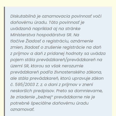
Diskutabilná je oznamovacia povinnosť voči
daňovému úradu. Táto povinnosť je
uvádzaná napríklad aj na stránke
Ministerstva hospodárstva SR. Na
tlačive
Žiadosť o registráciu, oznámenie
zmien, žiadosť o zrušenie registrácie na daň
z príjmov a daň z pridanej hodnoty
sa uvádza
pojem
stála prevádzkareň/prevádzkareň na
území SR
, ktorou sa však nerozumie
prevádzkareň podľa živnostenského zákona,
ale stála prevádzkareň, ktorú upravuje zákon
č. 595/2003 Z. z. o dani z príjmov v znení
neskorších predpisov. Preto sa domnievame,
že zriadenie „bežnej“ prevádzkarne nie je
potrebné špeciálne daňovému úradu
oznamovať.