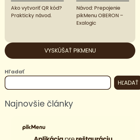
Ako vytvoriť QR kód?
Návod: Prepojenie
Prakticky návod.
pikMenu OBERON –
Exalogic
VYSKÚŠAŤ PIKMENU
Hľadať
HĽADAŤ
Najnovšie články