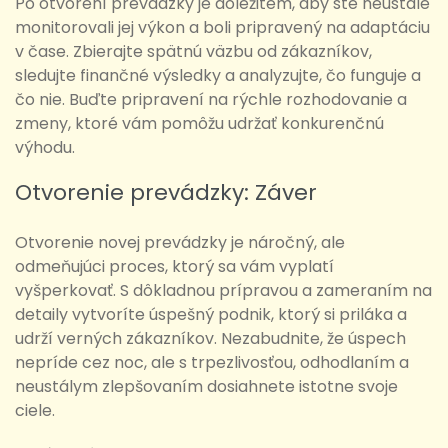
Po otvorení prevádzky je dôležitém, aby ste neustále
monitorovali jej výkon a boli pripravený na adaptáciu
v čase. Zbierajte spätnú väzbu od zákazníkov,
sledujte finančné výsledky a analyzujte, čo funguje a
čo nie. Buďte pripravení na rýchle rozhodovanie a
zmeny, ktoré vám pomôžu udržať konkurenčnú
výhodu.
Otvorenie prevádzky: Záver
Otvorenie novej prevádzky je náročný, ale
odmeňujúci proces, ktorý sa vám vyplatí
vyšperkovať. S dôkladnou prípravou a zameraním na
detaily vytvoríte úspešný podnik, ktorý si priláka a
udrží verných zákazníkov. Nezabudnite, že úspech
nepríde cez noc, ale s trpezlivosťou, odhodlaním a
neustálym zlepšovaním dosiahnete istotne svoje
ciele.