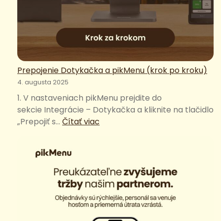
Prepojenie Dotykačka a pikMenu (krok po kroku)
4. augusta 2025
1. V nastaveniach pikMenu prejdite do
sekcie Integrácie – Dotykačka a kliknite na tlačidlo
:
„Prepojiť s…
Čítať viac
Prepojenie
Dotykačka
a
pikMenu
(krok
po
kroku)