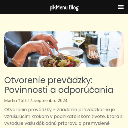
pikMenu Blog
Skip
to
content
Otvorenie prevádzky:
Povinnosti a odporúčania
Martin Tóth
7. septembra 2024
Otvorenie prevádzky – zriadenie prevádzkarne je
vzrušujúcim krokom v podnikateľskom živote, ktorá si
vyžaduje vašu dôkladnú prípravu a premyslené