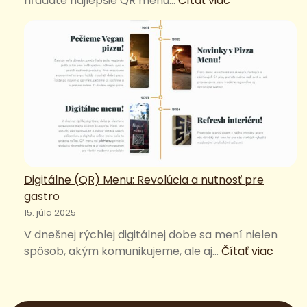
hľadáte najlepšie QR menu…
Čítať viac
Najlepšie
QR
menu
pre
pizzériu
alebo
podnik
s
hamburgermi
Digitálne (QR) Menu: Revolúcia a nutnosť pre
gastro
15. júla 2025
V dnešnej rýchlej digitálnej dobe sa mení nielen
:
spôsob, akým komunikujeme, ale aj…
Čítať viac
Digitá
(QR)
Menu: