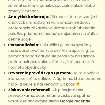
zahŕňať sezónne ponuky, špeciálne akcie alebo
zmeny v cenách.
Analytické nástroje:
QR menu s integrovanými
analytickými nástrojmi vám umožní sledovať
preferencie zákazníkov, ako sú najobľúbenejšie
položky, priemerná hodnota objednávky a ďalšie
cenné údaje.
Personalizácia:
Pokročilé QR menu systémy
môžu obsahovať funkcie ako AI na upselling, čo
pomáha odporúčať ďalšie produkty na základe
preferencií zákazníkov, čím zvyšujú priemernú
hodnotu objednávky.
Otvorenie prevádzky s QR menu
: Je to inovácia,
ktorou sa určite odlíšite. A úprimne, kto dnes nemá
mobil a nevie si naskenovať QR kód?
Získavanie referencií
: Ak plánujete rast
prevádzkarne, odporúčame získavať spätnú
väzbu cez anonymné alebo
Google recenzie
.