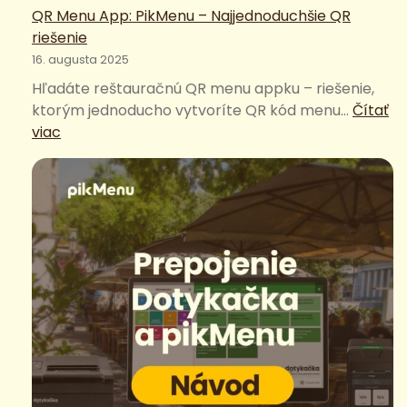
QR Menu App: PikMenu – Najjednoduchšie QR
riešenie
16. augusta 2025
Hľadáte reštauračnú QR menu appku – riešenie,
ktorým jednoducho vytvoríte QR kód menu…
Čítať
:
viac
QR
Menu
App:
PikMenu
–
Najjednoduchšie
QR
riešenie