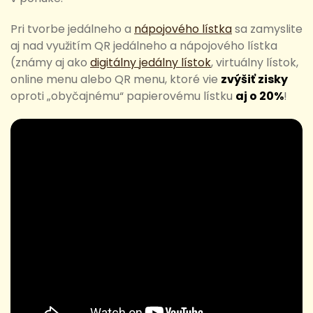
Pri tvorbe jedálneho a
nápojového lístka
sa zamyslite
aj nad využitím QR jedálneho a nápojového lístka
(známy aj ako
digitálny jedálny lístok
, virtuálny lístok,
online menu alebo QR menu, ktoré vie
zvýšiť zisky
oproti „obyčajnému“ papierovému lístku
aj o 20%
!