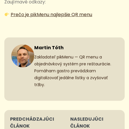
Zaujímavé odkazy:
Prečo je pikMenu najlepšie QR menu
Martin Tóth
Zakladateľ pikMenu — QR menu a
objednávkový systém pre reštaurácie.
Pomáham gastro prevádzkam
digitalizovať jedálne lístky a zvyšovať
tržby.
Post
PREDCHÁDZAJÚCI
NASLEDUJÚCI
navigation
ČLÁNOK
ČLÁNOK